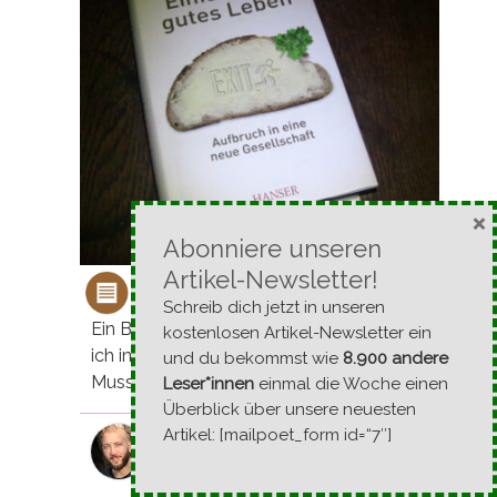
×
Abonniere unseren
Artikel-Newsletter!
Einfach ein gutes Leben
Schreib dich jetzt in unseren
Ein Buch, in dem unter anderen Lisa und
kostenlosen Artikel-Newsletter ein
ich interviewt und vorgestellt werden?
und du bekommst wie
8.900 andere
Muss ich haben! :)
Leser*innen
einmal die Woche einen
Überblick über unsere neuesten
Artikel: [mailpoet_form id=“7″]
Von
Michael Voit (geb. Hartl)
16. Dezember 2011