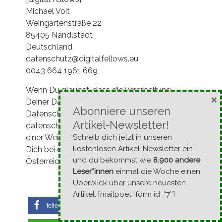
Michael Voit
Weingartenstraße 22
85405 Nandlstadt
Deutschland
datenschutz@digitalfellows.eu
0043 664 1961 669
Wenn Du glaubst, dass die Verarbeitung
×
Deiner Daten durch uns gegen das
Abonniere unseren
Datenschutzrecht verstößt oder Deine
Artikel-Newsletter!
datenschutzrechtlichen Ansprüche sonst in
Schreib dich jetzt in unseren
einer Weise verletzt worden sind, kannst Du
kostenlosen Artikel-Newsletter ein
Dich bei der Aufsichtsbehörde beschweren. In
und du bekommst wie
8.900 andere
Österreich ist dies die
Datenschutzbehörde
.
Leser*innen
einmal die Woche einen
Stand:
11. November 2020
Überblick über unsere neuesten
Artikel: [mailpoet_form id=“7″]
teilen
teilen