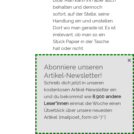
bitte. Man kann ihn aber auch
behalten und dennoch
sofort, auf der Stelle, seine
Handlung ein und umstellen.
Dort wo man gerade ist. Es ist
irrelevant, ob man so ein
Stück Papier in der Tasche
hat oder nicht.
×
Das, was gesellschaftsfähig
Abonniere unseren
angeprangert wird, ist nicht
das Böse, oder ein
Artikel-Newsletter!
übergestülptes System, das
Schreib dich jetzt in unseren
irgendwie über uns
kostenlosen Artikel-Newsletter ein
gekommen ist, sondern
und du bekommst wie
8.900 andere
besteht vollkommen aus den
Leser*innen
einmal die Woche einen
Überzeugungen jener, die
Überblick über unsere neuesten
ebenfalls für sich in anspruch
Artikel: [mailpoet_form id=“7″]
nehmen, dagegen anstürmen
zu wollen.