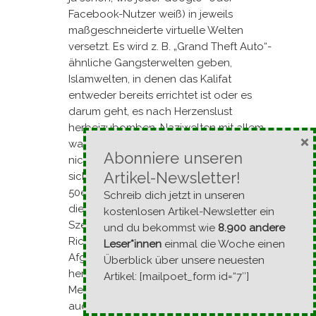
Facebook-Nutzer weiß) in jeweils
maßgeschneiderte virtuelle Welten
versetzt. Es wird z. B. „Grand Theft Auto“-
ähnliche Gangsterwelten geben,
Islamwelten, in denen das Kalifat
entweder bereits errichtet ist oder es
darum geht, es nach Herzenslust
herbeizubomben, Naziwelten mit allem,
×
was dazugehört (das führe ich hier lieber
Abonniere unseren
nicht weiter aus, Ihr könnte es euch
Artikel-Newsletter!
sicherlich vorstellen), Biedermeierwelten,
50er-Jahre-Welten, Steampunkwelten,
Schreib dich jetzt in unseren
die abgefahrensten Science-Fiction-
kostenlosen Artikel-Newsletter ein
Szenarios, kurzum, für jeden genau das
und du bekommst wie
8.900 andere
Richtige (für mich dann natürlich das
Leser*innen
einmal die Woche einen
Afghanistan der Hippiezeit, so um 1970
Überblick über unsere neuesten
herum). In diesen Welten leben die
Artikel: [mailpoet_form id=“7″]
Menschen sowohl mit ihresgleichen als
auch mit computergenerierten