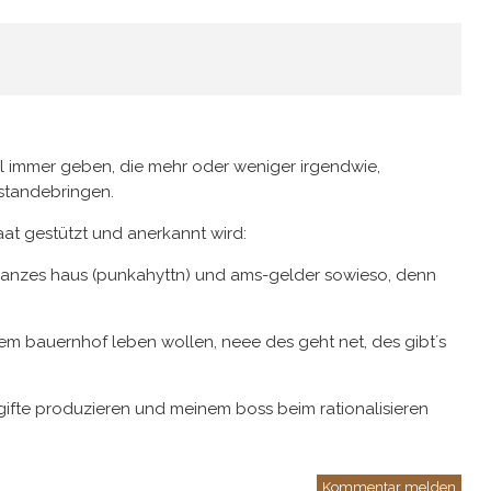
hl immer geben, die mehr oder weniger irgendwie,
ustandebringen.
aat gestützt und anerkannt wird:
anzes haus (punkahyttn) und ams-gelder sowieso, denn
nem bauernhof leben wollen, neee des geht net, des gibt´s
 gifte produzieren und meinem boss beim rationalisieren
Kommentar melden