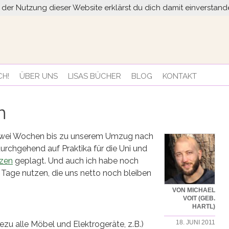
it der Nutzung dieser Website erklärst du dich damit einversta
CH!
ÜBER UNS
LISAS BÜCHER
BLOG
KONTAKT
n
ch zwei Wochen bis zu unserem Umzug nach
urchgehend auf Praktika für die Uni und
zen
geplagt. Und auch ich habe noch
Tage nutzen, die uns netto noch bleiben
VON MICHAEL
VOIT (GEB.
HARTL)
18. JUNI 2011
zu alle Möbel und Elektrogeräte, z.B.)