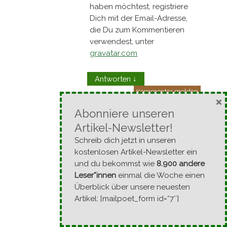
haben möchtest, registriere
Dich mit der Email-Adresse,
die Du zum Kommentieren
verwendest, unter
gravatar.com
Antworten
↓
Kommentar melden
×
superpeng
Abonniere unseren
7. Mai 2013 um
Artikel-Newsletter!
12:35
Schreib dich jetzt in unseren
merci für die info :) –
kostenlosen Artikel-Newsletter ein
hättest den kommentar
und du bekommst wie
8.900 andere
gern löschen können –
Leser*innen
einmal die Woche einen
is ja nun nicht soooo
Überblick über unsere neuesten
interessant für die
Artikel: [mailpoet_form id=“7″]
anderen :) … wünsch
euch einen schönen