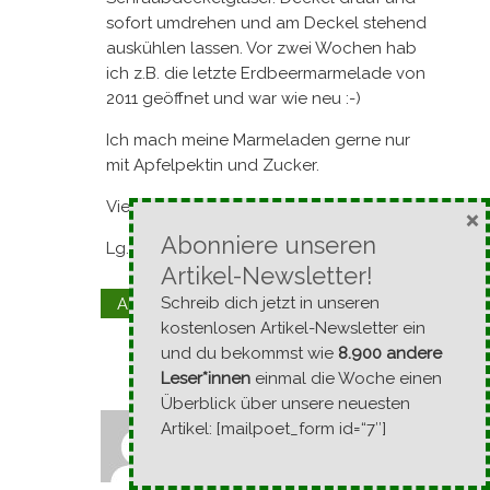
sofort umdrehen und am Deckel stehend
auskühlen lassen. Vor zwei Wochen hab
ich z.B. die letzte Erdbeermarmelade von
2011 geöffnet und war wie neu :-)
Ich mach meine Marmeladen gerne nur
mit Apfelpektin und Zucker.
Viel Spaß beim probieren!!
×
Abonniere unseren
Lg. Renate
Artikel-Newsletter!
Kommentar melden
Schreib dich jetzt in unseren
Antworten
↓
kostenlosen Artikel-Newsletter ein
und du bekommst wie
8.900 andere
Leser*innen
einmal die Woche einen
Überblick über unsere neuesten
Artikel: [mailpoet_form id=“7″]
Angi
18. Juni 2013 um 13:25