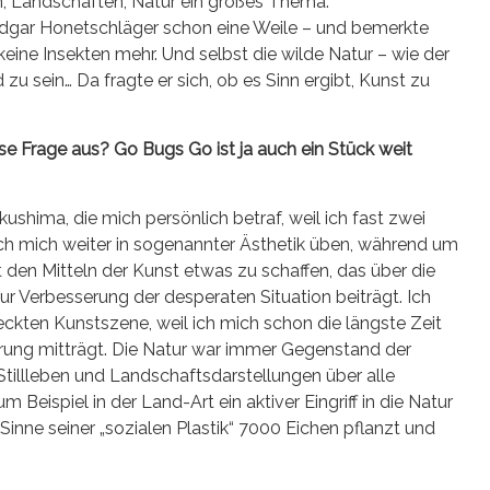
n, Landschaften, Natur ein großes Thema.
Edgar Honetschläger schon eine Weile – und bemerkte
keine Insekten mehr. Und selbst die wilde Natur – wie der
zu sein… Da fragte er sich, ob es Sinn ergibt, Kunst zu
ese Frage aus? Go Bugs Go ist ja auch ein Stück weit
shima, die mich persönlich betraf, weil ich fast zwei
 ich mich weiter in sogenannter Ästhetik üben, während um
 den Mitteln der Kunst etwas zu schaffen, das über die
ur Verbesserung der desperaten Situation beiträgt. Ich
eckten Kunstszene, weil ich mich schon die längste Zeit
törung mitträgt. Die Natur war immer Gegenstand der
tillleben und Landschaftsdarstellungen über alle
 Beispiel in der Land-Art ein aktiver Eingriff in die Natur
Sinne seiner „sozialen Plastik“ 7000 Eichen pflanzt und