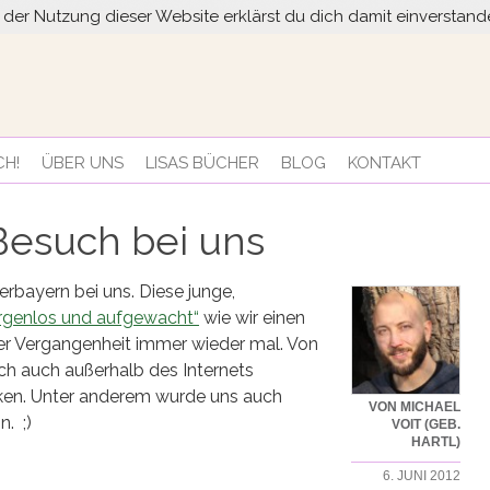
it der Nutzung dieser Website erklärst du dich damit einversta
CH!
ÜBER UNS
LISAS BÜCHER
BLOG
KONTAKT
Besuch bei uns
bayern bei uns. Diese junge,
rgenlos und aufgewacht“
wie wir einen
der Vergangenheit immer wieder mal. Von
ch auch außerhalb des Internets
ken. Unter anderem wurde uns auch
VON MICHAEL
. ;)
VOIT (GEB.
HARTL)
6. JUNI 2012