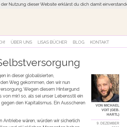
it der Nutzung dieser Website erklärst du dich damit einversta
CH!
ÜBER UNS
LISAS BÜCHER
BLOG
KONTAKT
 Selbstversorgung
 in dieser globalisierten,
auf den Weg gekommen, den wir nun
stversorgung. Wegen diesem Hintergund
von mir) so, als sei unser Lebensstil ein
Akt gegen den Kapitalismus. Ein Ausscheren
VON MICHAEL
VOIT (GEB.
HARTL)
n Antriebe wären, würden wir sicherlich
9. DEZEMBER