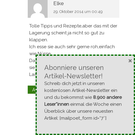
Elke
29. Oktober 2014 um 00:49
Tolle Tipps und Rezepte,aber das mit der
Lagerung scheint ja nicht so gut zu
klappen.
Ich esse sie auch sehr gerne roh,einfach
wie Nüsse.
×
Da Maroni sehr gesund sind würde ich
Abonniere unseren
sie halt sehr gerne lagern.
Lasst es uns alter probieren!
Artikel-Newsletter!
Schreib dich jetzt in unseren
Kommentar melden
Antworten
↓
kostenlosen Artikel-Newsletter ein
und du bekommst wie
8.900 andere
Leser*innen
einmal die Woche einen
ndi
Überblick über unsere neuesten
26. März 2015 um 18:59
Artikel: [mailpoet_form id=“7″]
Hatte mal ’ne Papiertüte auf dem