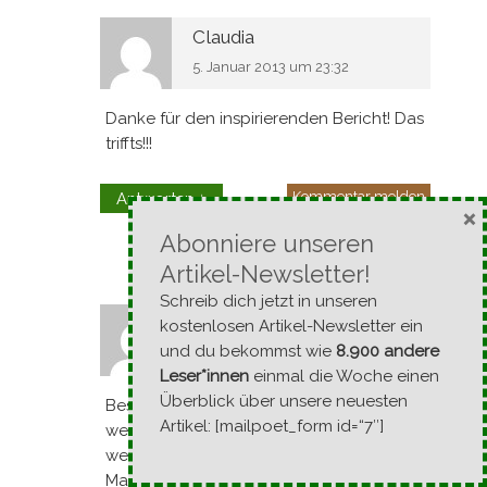
Claudia
5. Januar 2013 um 23:32
Danke für den inspirierenden Bericht! Das
triffts!!!
Kommentar melden
Antworten
↓
×
Abonniere unseren
Artikel-Newsletter!
Schreib dich jetzt in unseren
Roswitha
kostenlosen Artikel-Newsletter ein
und du bekommst wie
8.900 andere
5. Januar 2013 um 23:09
Leser*innen
einmal die Woche einen
Überblick über unsere neuesten
Besser kann es nicht ausgedrückt
Artikel: [mailpoet_form id=“7″]
werden. Ich kenne das gute Gefühl auch,
wenn ich etwas bewußt nicht mit der
Maschine mache.