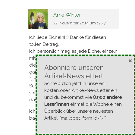
Arne Winter
22. November 2014 um 17:37
Ich liebe Eicheln! :) Danke für diesen
tollen Beitrag.
Ich persönlich mag es jede Eichel einzeln
mit dem Messer zu öffnen. So kann ich
×
die wurmigen gleich aussortieren. Für die
Abonniere unseren
ganz Faulen – so habe ich gelesen –
Artikel-Newsletter!
funktioniert es wohl auch die Eicheln mit
Schreib dich jetzt in unseren
Schale in einer Pfanne zu rösten. Dabei
kostenlosen Artikel-Newsletter ein
soll dann die Schale aufspringen. Hat
und du bekommst wie
8.900 andere
das schon wer probiert?
Leser*innen
einmal die Woche einen
Ich mache mir jedes Jahr Eichelmehl und
Überblick über unsere neuesten
backe daraus kraftvolle Kekse! Mampf!
Artikel: [mailpoet_form id=“7″]
:)