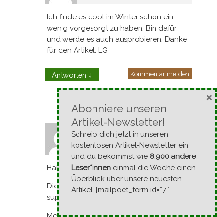
Ich finde es cool im Winter schon ein
wenig vorgesorgt zu haben. Bin dafür
und werde es auch ausprobieren. Danke
für den Artikel. LG
Kommentar melden
Antworten
↓
×
Abonniere unseren
Artikel-Newsletter!
Andrea-Lorene H&auml
Schreib dich jetzt in unseren
21. Februar 2013 um 12:38
kostenlosen Artikel-Newsletter ein
und du bekommst wie
8.900 andere
Hallo Lisa, hallo Michael!
Leser*innen
einmal die Woche einen
Überblick über unsere neuesten
Die Idee mit den Saatbändern finde ich
Artikel: [mailpoet_form id=“7″]
super :-)
Mein erster Gedanke, als Saatbänder auf