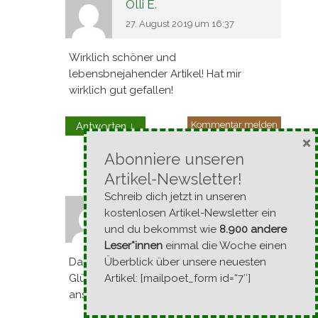
Olli E.
27. August 2019 um 16:37
Wirklich schöner und
lebensbnejahender Artikel! Hat mir
wirklich gut gefallen!
Kommentar melden
Antworten
↓
×
Abonniere unseren
Artikel-Newsletter!
Schreib dich jetzt in unseren
Alexander
kostenlosen Artikel-Newsletter ein
und du bekommst wie
8.900 andere
13. August 2019 um 16:26
Leser*innen
einmal die Woche einen
Überblick über unsere neuesten
Danke für den großartigen Beitrag!
Artikel: [mailpoet_form id=“7″]
Glücklich sein ist für mich sehr
anstrengend, aber ich bin! auf dem Weg!