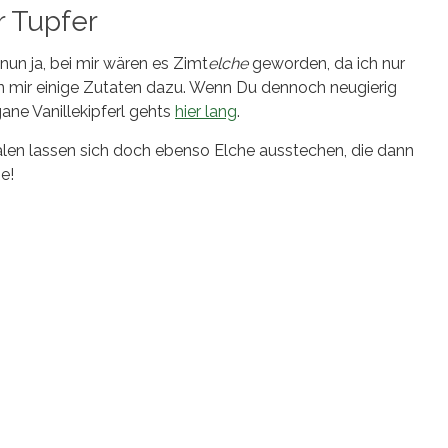
r Tupfer
nun ja, bei mir wären es Zimt
elche
geworden, da ich nur
ten mir einige Zutaten dazu. Wenn Du dennoch neugierig
gane Vanillekipferl gehts
hier lang
.
len lassen sich doch ebenso Elche ausstechen, die dann
e!