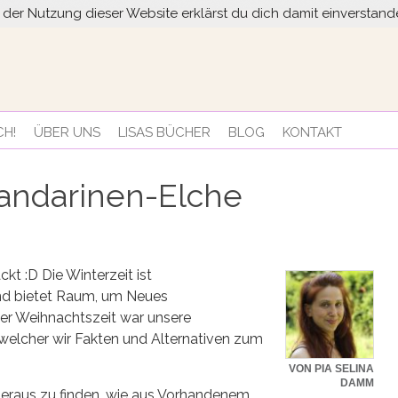
it der Nutzung dieser Website erklärst du dich damit einversta
CH!
ÜBER UNS
LISAS BÜCHER
BLOG
KONTAKT
andarinen-Elche
kt :D Die Winterzeit ist
und bietet Raum, um Neues
der Weihnachtszeit war unsere
n welcher wir Fakten und Alternativen zum
VON PIA SELINA
DAMM
heraus zu finden, wie aus Vorhandenem