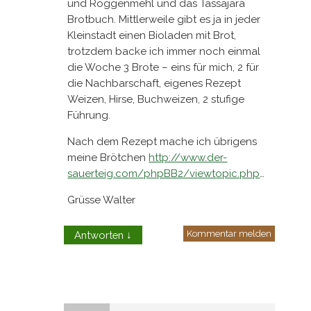
und Roggenmehl und das Tassajara
Brotbuch. Mittlerweile gibt es ja in jeder
Kleinstadt einen Bioladen mit Brot,
trotzdem backe ich immer noch einmal
die Woche 3 Brote – eins für mich, 2 für
die Nachbarschaft, eigenes Rezept
Weizen, Hirse, Buchweizen, 2 stufige
Führung.
Nach dem Rezept mache ich übrigens
meine Brötchen
http://www.der-
sauerteig.com/phpBB2/viewtopic.php
…
Grüsse Walter
Kommentar melden
Antworten
↓