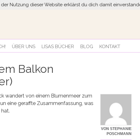
it der Nutzung dieser Website erklärst du dich damit einversta
CH!
ÜBER UNS
LISAS BÜCHER
BLOG
KONTAKT
em Balkon
er)
r Blick wandert von einem Blumenmeer zum
 nun eine geraffte Zusammenfassung, was
 hat.
VON STEPHANIE
POSCHMANN