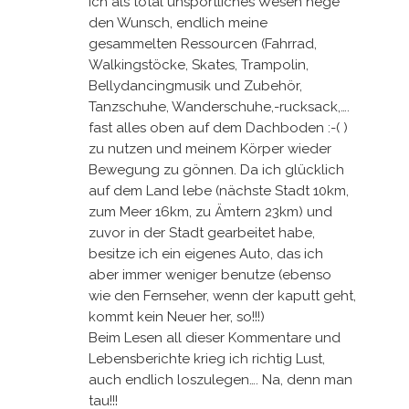
Ich als total unsportliches Wesen hege
den Wunsch, endlich meine
gesammelten Ressourcen (Fahrrad,
Walkingstöcke, Skates, Trampolin,
Bellydancingmusik und Zubehör,
Tanzschuhe, Wanderschuhe,-rucksack,….
fast alles oben auf dem Dachboden :-( )
zu nutzen und meinem Körper wieder
Bewegung zu gönnen. Da ich glücklich
auf dem Land lebe (nächste Stadt 10km,
zum Meer 16km, zu Ämtern 23km) und
zuvor in der Stadt gearbeitet habe,
besitze ich ein eigenes Auto, das ich
aber immer weniger benutze (ebenso
wie den Fernseher, wenn der kaputt geht,
kommt kein Neuer her, so!!!)
Beim Lesen all dieser Kommentare und
Lebensberichte krieg ich richtig Lust,
auch endlich loszulegen…. Na, denn man
tau!!!