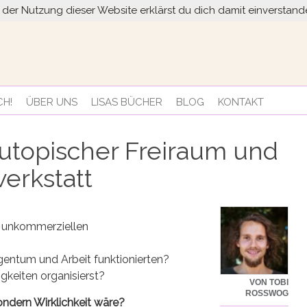
it der Nutzung dieser Website erklärst du dich damit einversta
CH!
ÜBER UNS
LISAS BÜCHER
BLOG
KONTAKT
 utopischer Freiraum und
werkstatt
n unkommerziellen
igentum und Arbeit funktionierten?
gkeiten organisierst?
VON TOBI
ROSSWOG
ndern Wirklichkeit wäre?