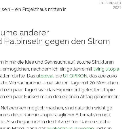
18. FEBRUAR
2021
sein – ein Projekthaus mitten in
äume anderer
nd Halbinseln gegen den Strom
m in mir die Idee und Sehnsucht auf, solche Strukturen
ermöglichen, nachdem ich einige Jahre mit
living utopia
alten durfte. Das
utopival
, die
UTOPIKON
, das alwizuko
enzte Mitmachräume – mal sieben Tage mit 20 Menschen
ch ein paar Tagen war das Experiment gelebter Utopie
en ein paar Funken mit in den eigenen Alltag genommen.
Netzwerken möglich machen, sind natürlich wichtige
enn es diese Räume utopietauglicher Alternativen und
. Also begann ich in den letzten fünf Jahren solche
aus in Mainz, dann das
Funkenhaus in Greene
und nun