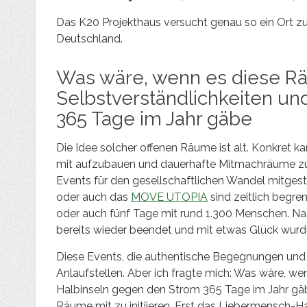
Das K20 Projekthaus versucht genau so ein Ort zu 
Deutschland.
Was wäre, wenn es diese R
Selbstverständlichkeiten u
365 Tage im Jahr gäbe
Die Idee solcher offenen Räume ist alt. Konkret ka
mit aufzubauen und dauerhafte Mitmachräume zu 
Events für den gesellschaftlichen Wandel mitgest
oder auch das
MOVE UTOPIA
sind zeitlich begr
oder auch fünf Tage mit rund 1.300 Menschen. Na
bereits wieder beendet und mit etwas Glück wurd
Diese Events, die authentische Begegnungen und 
Anlaufstellen. Aber ich fragte mich: Was wäre, w
Halbinseln gegen den Strom 365 Tage im Jahr gäbe
Räume mit zu initiieren. Erst das Liebermensch-H