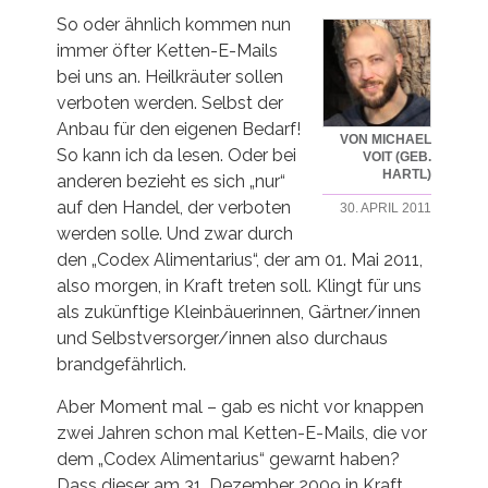
So oder ähnlich kommen nun
immer öfter Ketten-E-Mails
bei uns an. Heilkräuter sollen
verboten werden. Selbst der
Anbau für den eigenen Bedarf!
VON MICHAEL
So kann ich da lesen. Oder bei
VOIT (GEB.
HARTL)
anderen bezieht es sich „nur“
auf den Handel, der verboten
30. APRIL 2011
werden solle. Und zwar durch
den „Codex Alimentarius“, der am 01. Mai 2011,
also morgen, in Kraft treten soll. Klingt für uns
als zukünftige Kleinbäuerinnen, Gärtner/innen
und Selbstversorger/innen also durchaus
brandgefährlich.
Aber Moment mal – gab es nicht vor knappen
zwei Jahren schon mal Ketten-E-Mails, die vor
dem „Codex Alimentarius“ gewarnt haben?
Dass dieser am 31. Dezember 2009 in Kraft