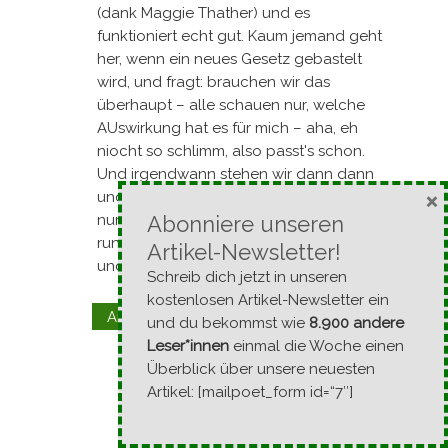
(dank Maggie Thather) und es
funktioniert echt gut. Kaum jemand geht
her, wenn ein neues Gesetz gebastelt
wird, und fragt: brauchen wir das
überhaupt – alle schauen nur, welche
AUswirkung hat es für mich – aha, eh
niocht so schlimm, also passt's schon.
Und irgendwann stehen wir dann dann
×
und fragen uns (und leider eben auch
nur wenige): Wie kommt es, dass
Abonniere unseren
rundherum alles aus dem Ruder läuft
Artikel-Newsletter!
und sich keiner aufregt?
Schreib dich jetzt in unseren
kostenlosen Artikel-Newsletter ein
Kommentar melden
Antworten
↓
und du bekommst wie
8.900 andere
Leser*innen
einmal die Woche einen
Überblick über unsere neuesten
Michael Hartl
Beitrags
Autor
Artikel: [mailpoet_form id=“7″]
26. Mai 2011 um 10:09