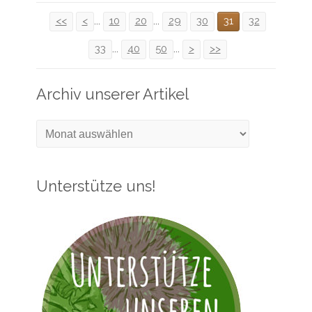
<<
<
...
10
20
...
29
30
31
32
33
...
40
50
...
>
>>
Archiv unserer Artikel
Archiv
unserer
Artikel
Unterstütze uns!