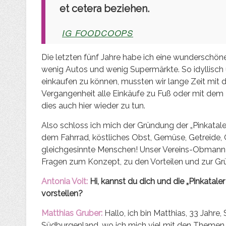
et cetera beziehen.
IG FOODCOOPS
Die letzten fünf Jahre habe ich eine wunderschön
wenig Autos und wenig Supermärkte. So idyllisch 
einkaufen zu können, mussten wir lange Zeit mit d
Vergangenheit alle Einkäufe zu Fuß oder mit dem 
dies auch hier wieder zu tun.
Also schloss ich mich der Gründung der „Pinkatal
dem Fahrrad, köstliches Obst, Gemüse, Getreide, Ö
gleichgesinnte Menschen! Unser Vereins-Obmann Ma
Fragen zum Konzept, zu den Vorteilen und zur G
Antonia Voit:
Hi, kannst du dich und die „Pinkatal
vorstellen?
Matthias Gruber:
Hallo, ich bin Matthias, 33 Jahre
Südburgenland, wo ich mich viel mit den Themen